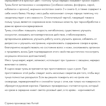
окрашивается в красный цвет. Поэтому тунца нередко называют «розой морей».
Тунец богат витаминами и минералами (особенно калием, фосфором, серой,
кобальтом и хромом), жирными кислотами омега-3 и омега-6, а также содержит в
себе много белка. На вкус мясо рыбы напоминает сочную парную телятину, что
свидетельствует о его нежности. Отличительной чертой, говорящей также в
пользу тунца, является сохранение всех полезных качеств, при термообработке и
даже во время консервирования.
Тунец способен: повышать скорость метаболизма, существенно улучшать
иммунитет, оказывать антиаллергическое действие, стабилизировать
артериальное давление, улучшать работу мозга, улучшать зрение, избавлять от
депрессии и улучшать настроение, нормализовать содержание сахара в крови,
благоприятно воздействовать на состояние волос и кожи, омолаживать организм
и продлевать жизнь (для подтверждения этого свойства достаточно посмотреть
на рацион японских долгожителей).
Мясо тунца варят, жарят, запекают, используют при тушении с овощами, нередко
включают в салаты.
В сыром виде тунец встречается при приготовлении суши и ролл. При
приготовлении этой рыбы следует знать несколько секретов для того, чтобы вкус
тунца полностью раскрылся. Если вы решили пожарить его на гриле или
сковороде, переворачивайте и снимайте тунца с огня, как только на поверхности
образуется румяная корочка. Идеально прожаренным считается кусок, который
на срезе в середине имеет светло-розовый цвет, а по краям - коричневатый.
Страна производства: Китай