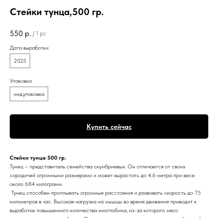
Стейки тунца,500 гр.
550
р.
/
1 pc
Дата выработки
2025
Упаковка
инд.упаковка
Купить сейчас
Стейки тунца 500 гр.
Тунец – представитель семейства скумбриевых. Он отличается от своих
сородичей огромными размерами и может вырастать до 4,6 метра при весе
около 684 килограмм.
Тунец способен проплывать огромные расстояния и развивать скорость до 75
километров в час. Высокая нагрузка на мышцы во время движения приводит к
выработке повышенного количества миоглобина, из-за которого мясо